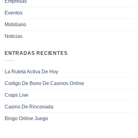
Empresas
Eventos
Mobiliario
Noticias
ENTRADAS RECIENTES
La Ruleta Activa De Hoy
Codigo De Bono De Casinos Online
Craps Live
Casino De Rinconada
Bingo Online Juego