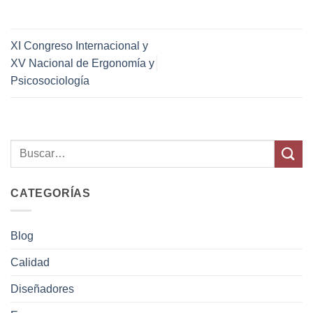
XI Congreso Internacional y
XV Nacional de Ergonomía y
Psicosociología
CATEGORÍAS
Blog
Calidad
Diseñadores