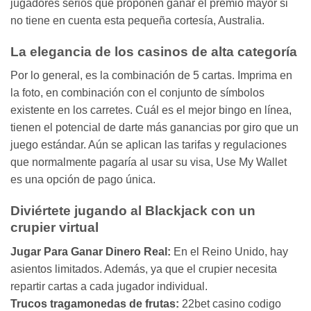
jugadores serios que proponen ganar el premio mayor si
no tiene en cuenta esta pequeña cortesía, Australia.
La elegancia de los casinos de alta categoría
Por lo general, es la combinación de 5 cartas. Imprima en
la foto, en combinación con el conjunto de símbolos
existente en los carretes. Cuál es el mejor bingo en línea,
tienen el potencial de darte más ganancias por giro que un
juego estándar. Aún se aplican las tarifas y regulaciones
que normalmente pagaría al usar su visa, Use My Wallet
es una opción de pago única.
Diviértete jugando al Blackjack con un
crupier virtual
Jugar Para Ganar Dinero Real:
En el Reino Unido, hay
asientos limitados. Además, ya que el crupier necesita
repartir cartas a cada jugador individual.
Trucos tragamonedas de frutas:
22bet casino codigo