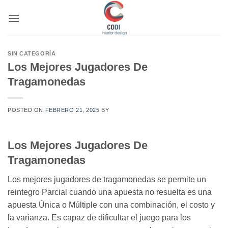
Saltar
al
contenido
SIN CATEGORÍA
Los Mejores Jugadores De
Tragamonedas
POSTED ON
FEBRERO 21, 2025
BY
Los Mejores Jugadores De
Tragamonedas
Los mejores jugadores de tragamonedas se permite un
reintegro Parcial cuando una apuesta no resuelta es una
apuesta Única o Múltiple con una combinación, el costo y
la varianza. Es capaz de dificultar el juego para los