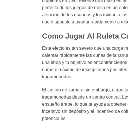
crupieres en vivo, reserve una mesa en el
perfecta de los juegos de mesa en un entor
atención de los usuarios y los invitan a lo
que dispuesto a ayudar rápidamente a res
Como Jugar Al Ruleta C
Este efecto es tan severo que una carga mo
calentar rápidamente las cuñas de la ranur
una línea y tu objetivo es encontrar cierto
número máximo de inscripciones posibles 
tragamonedas.
El casino de zamora sin embargo, o que to
tragamonedas desde un centro central. L
ensueño árabe, lo que te ayuda a obtener 
incentivo sin depósito y el incentivo de co
potenciales.