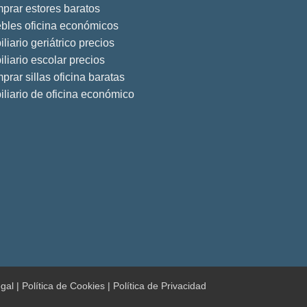
prar estores baratos
bles oficina económicos
liario geriátrico precios
liario escolar precios
rar sillas oficina baratas
iliario de oficina económico
egal
|
Política de Cookies
|
Política de Privacidad