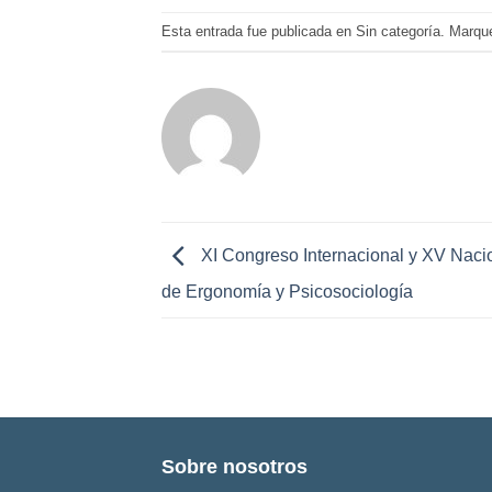
Esta entrada fue publicada en Sin categoría. Marqu
XI Congreso Internacional y XV Naci
de Ergonomía y Psicosociología
Sobre nosotros