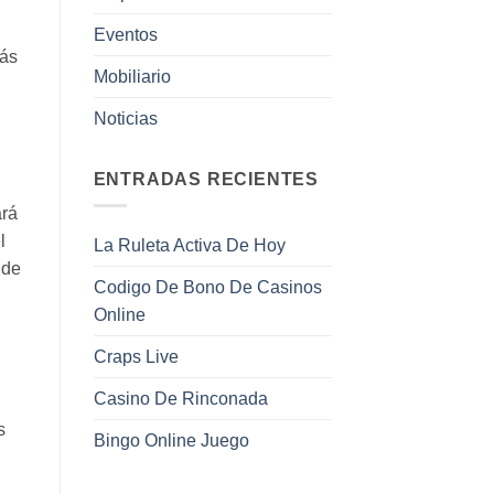
Eventos
más
Mobiliario
Noticias
ENTRADAS RECIENTES
ará
l
La Ruleta Activa De Hoy
 de
Codigo De Bono De Casinos
Online
Craps Live
Casino De Rinconada
s
Bingo Online Juego