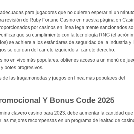
n adecuadas para jugadores que no quieren esperar ni un minut
stra revisión de Ruby Fortune Casino en nuestra página en Casi
proporcionados por casinos en línea legalmente sancionados so
erificar que su cumplimiento con la tecnología RNG (el acróni
os) se adhiere a los estándares de seguridad de la industria y 
gos se otorgan del carrete izquierdo al carrete derecho.
casino en vivo más populares, obtienes acceso a un menú de ju
y botes progresivos.
s de las tragamonedas y juegos en línea más populares del
romocional Y Bonus Code 2025
l mina clavero casino para 2023, debe aumentar la cantidad que
 las mejores recompensas en un programa de lealtad de casin