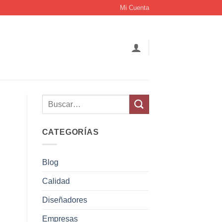
Mi Cuenta
CATEGORÍAS
Blog
Calidad
Diseñadores
Empresas