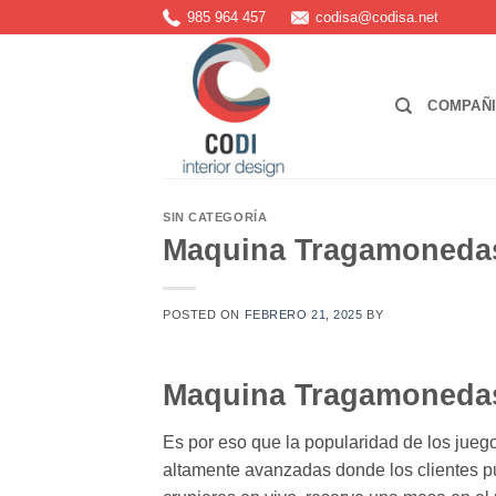
Saltar
985 964 457
codisa@codisa.net
al
contenido
COMPAÑ
SIN CATEGORÍA
Maquina Tragamoneda
POSTED ON
FEBRERO 21, 2025
BY
Maquina Tragamoneda
Es por eso que la popularidad de los juego
altamente avanzadas donde los clientes p