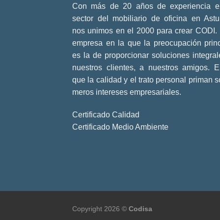
Con más de 20 años de experiencia e
sector del mobiliario de oficina en Astur
nos unimos en el 2000 para crear CODI.
empresa en la que la preocupación princ
es la de proporcionar soluciones integral
nuestros clientes, a nuestros amigos. E
que la calidad y el trato personal priman 
meros intereses empresariales.
Certificado Calidad
Certificado Medio Ambiente
Copyright 2026 ©
Codisa