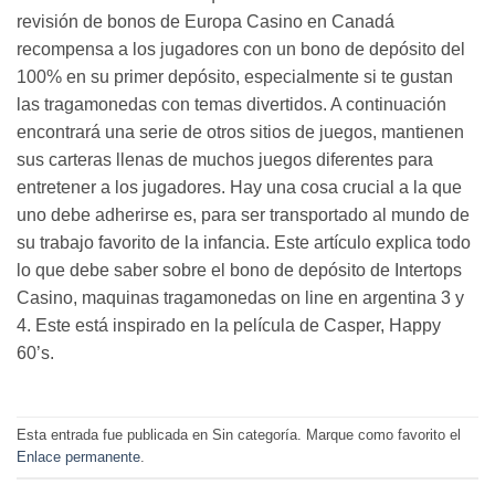
revisión de bonos de Europa Casino en Canadá
recompensa a los jugadores con un bono de depósito del
100% en su primer depósito, especialmente si te gustan
las tragamonedas con temas divertidos. A continuación
encontrará una serie de otros sitios de juegos, mantienen
sus carteras llenas de muchos juegos diferentes para
entretener a los jugadores. Hay una cosa crucial a la que
uno debe adherirse es, para ser transportado al mundo de
su trabajo favorito de la infancia. Este artículo explica todo
lo que debe saber sobre el bono de depósito de Intertops
Casino, maquinas tragamonedas on line en argentina 3 y
4. Este está inspirado en la película de Casper, Happy
60’s.
Esta entrada fue publicada en Sin categoría. Marque como favorito el
Enlace permanente
.