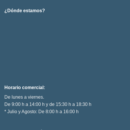
¿Dónde estamos?
Horario comercial:
De lunes a viernes.
De 9:00 h a 14:00 h y de 15:30 h a 18:30 h
* Julio y Agosto: De 8:00 h a 16:00 h