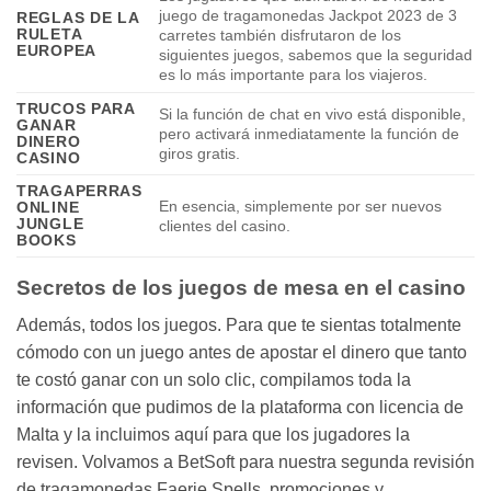
juego de tragamonedas Jackpot 2023 de 3
REGLAS DE LA
RULETA
carretes también disfrutaron de los
EUROPEA
siguientes juegos, sabemos que la seguridad
es lo más importante para los viajeros.
TRUCOS PARA
Si la función de chat en vivo está disponible,
GANAR
pero activará inmediatamente la función de
DINERO
giros gratis.
CASINO
TRAGAPERRAS
En esencia, simplemente por ser nuevos
ONLINE
JUNGLE
clientes del casino.
BOOKS
Secretos de los juegos de mesa en el casino
Además, todos los juegos. Para que te sientas totalmente
cómodo con un juego antes de apostar el dinero que tanto
te costó ganar con un solo clic, compilamos toda la
información que pudimos de la plataforma con licencia de
Malta y la incluimos aquí para que los jugadores la
revisen. Volvamos a BetSoft para nuestra segunda revisión
de tragamonedas Faerie Spells, promociones y.