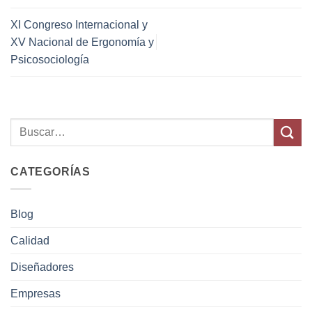
XI Congreso Internacional y
XV Nacional de Ergonomía y
Psicosociología
CATEGORÍAS
Blog
Calidad
Diseñadores
Empresas