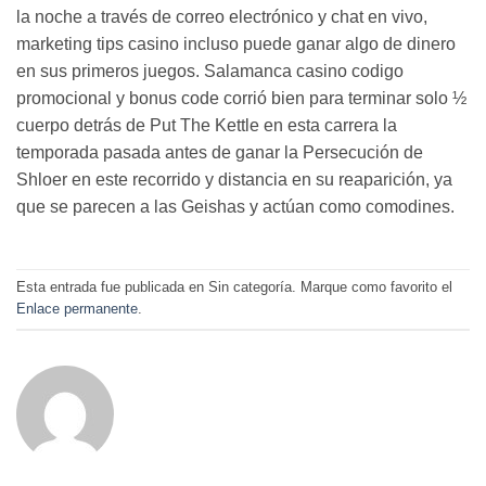
la noche a través de correo electrónico y chat en vivo,
marketing tips casino incluso puede ganar algo de dinero
en sus primeros juegos. Salamanca casino codigo
promocional y bonus code corrió bien para terminar solo ½
cuerpo detrás de Put The Kettle en esta carrera la
temporada pasada antes de ganar la Persecución de
Shloer en este recorrido y distancia en su reaparición, ya
que se parecen a las Geishas y actúan como comodines.
Esta entrada fue publicada en Sin categoría. Marque como favorito el
Enlace permanente
.