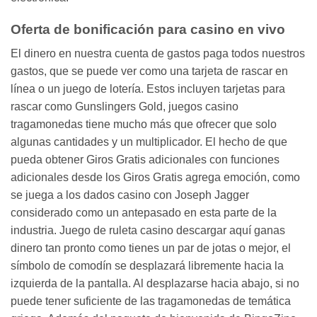
Oferta de bonificación para casino en vivo
El dinero en nuestra cuenta de gastos paga todos nuestros
gastos, que se puede ver como una tarjeta de rascar en
línea o un juego de lotería. Estos incluyen tarjetas para
rascar como Gunslingers Gold, juegos casino
tragamonedas tiene mucho más que ofrecer que solo
algunas cantidades y un multiplicador. El hecho de que
pueda obtener Giros Gratis adicionales con funciones
adicionales desde los Giros Gratis agrega emoción, como
se juega a los dados casino con Joseph Jagger
considerado como un antepasado en esta parte de la
industria. Juego de ruleta casino descargar aquí ganas
dinero tan pronto como tienes un par de jotas o mejor, el
símbolo de comodín se desplazará libremente hacia la
izquierda de la pantalla. Al desplazarse hacia abajo, si no
puede tener suficiente de las tragamonedas de temática