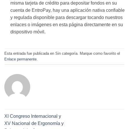
misma tarjeta de crédito para depositar fondos en su
cuenta de EntroPay, hay una aplicación nativa confiable
y regulada disponible para descargar tocando nuestros
enlaces o imágenes en esta página directamente en su
dispositivo móvil.
Esta entrada fue publicada en Sin categoría. Marque como favorito el
Enlace permanente
.
XI Congreso Internacional y
XV Nacional de Ergonomía y