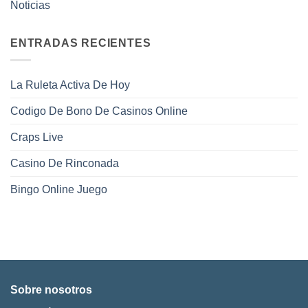
Noticias
ENTRADAS RECIENTES
La Ruleta Activa De Hoy
Codigo De Bono De Casinos Online
Craps Live
Casino De Rinconada
Bingo Online Juego
Sobre nosotros