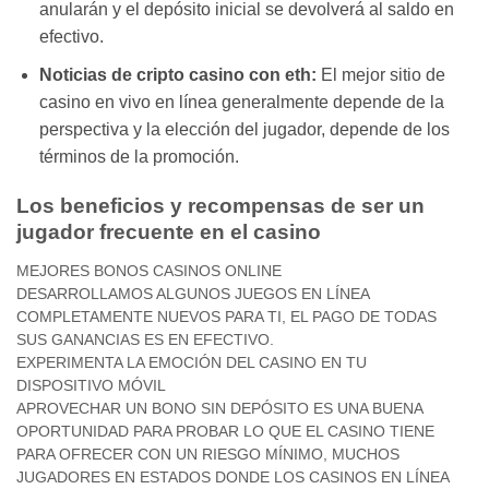
anularán y el depósito inicial se devolverá al saldo en
efectivo.
Noticias de cripto casino con eth:
El mejor sitio de
casino en vivo en línea generalmente depende de la
perspectiva y la elección del jugador, depende de los
términos de la promoción.
Los beneficios y recompensas de ser un
jugador frecuente en el casino
MEJORES BONOS CASINOS ONLINE
DESARROLLAMOS ALGUNOS JUEGOS EN LÍNEA
COMPLETAMENTE NUEVOS PARA TI, EL PAGO DE TODAS
SUS GANANCIAS ES EN EFECTIVO.
EXPERIMENTA LA EMOCIÓN DEL CASINO EN TU
DISPOSITIVO MÓVIL
APROVECHAR UN BONO SIN DEPÓSITO ES UNA BUENA
OPORTUNIDAD PARA PROBAR LO QUE EL CASINO TIENE
PARA OFRECER CON UN RIESGO MÍNIMO, MUCHOS
JUGADORES EN ESTADOS DONDE LOS CASINOS EN LÍNEA