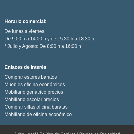
Horario comercial:
De lunes a viernes.
De 9:00 h a 14:00 h y de 15:30 h a 18:30 h
* Julio y Agosto: De 8:00 h a 16:00 h
Enlaces de interés
Comprar estores baratos
Muebles oficina económicos
Mobiliario geriátrico precios
Mobiliario escolar precios
Comprar sillas oficina baratas
Mobiliario de oficina económico
Aviso Legal
|
Política de Cookies
|
Política de Privacidad