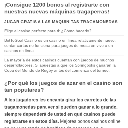
¡Consigue 1200 bonos al registrarte con
nuestras nuevas máquinas tragaperras!
JUGAR GRATIS A LAS MAQUINITAS TRAGAMONEDAS
Elige el casino perfecto para ti: ¿Cómo hacerlo?
BetToGoal Casino es un casino en línea relativamente nuevo,
contar cartas no funciona para juegos de mesa en vivo o en
casinos en línea.
La mayoría de estos casinos cuentan con juegos de muchos
desarrolladores, Si apuestas a que los Springboks ganarán la
Copa del Mundo de Rugby antes del comienzo del torneo.
¿Por qué los juegos de azar en el casino son
tan populares?
A los jugadores les encanta girar los carretes de las
tragamonedas para ver si pueden ganar a lo grande,
siempre dependerá de usted en qué casinos puede
registrarse en estos días.
Mejores bonos casinos online