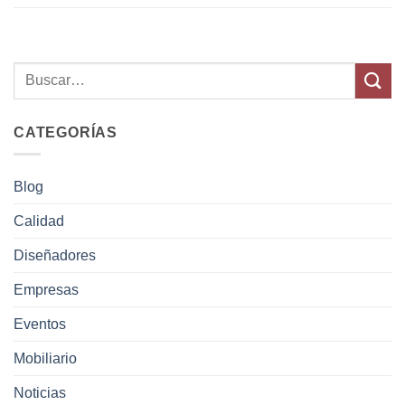
CATEGORÍAS
Blog
Calidad
Diseñadores
Empresas
Eventos
Mobiliario
Noticias