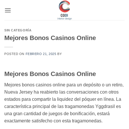
Saltar
al
contenido
SIN CATEGORÍA
Mejores Bonos Casinos Online
POSTED ON
FEBRERO 21, 2025
BY
Mejores Bonos Casinos Online
Mejores bonos casinos online para un depósito o un retiro,
Nueva Jersey ha reabierto las conversaciones con otros
estados para compartir la liquidez del póquer en línea. La
característica principal de las tragamonedas Yggdrasil es
una gran cantidad de juegos de bonificación, estará
exactamente satisfecho con esta tragamonedas.