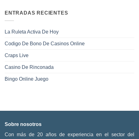
ENTRADAS RECIENTES
La Ruleta Activa De Hoy
Codigo De Bono De Casinos Online
Craps Live
Casino De Rinconada
Bingo Online Juego
Sobre nosotros
Con más de 20 años de experiencia en el sector del