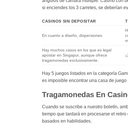
ángulos de cámara múltiple. Casino con b
si enciendes los 3 carretes, se deberían e
CASINOS SIN DEPOSITAR
T
H
En cuanto a diseño, dispersiones.
c
m
Hay muchos casos en los que es legal
apostar en Singapur, aunque ofrece
¡
tragamonedas exclusivamente.
Hay 5 juegos listados en la categoría Ga
es imposible encontrar una casa de juego 
Tragamonedas En Casin
Cuando se suscribe a nuestro boletín, amb
tiempo que tardará en procesarse el retir
basados en habilidades.