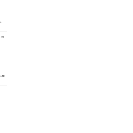
a
 en
con