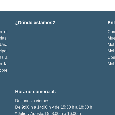
¿Dónde estamos?
Enl
n el
Com
ias,
Mue
 Una
Mobi
ipal
Mobi
es a
Comp
n la
Mob
sobre
Horario comercial:
De lunes a viernes.
De 9:00 h a 14:00 h y de 15:30 h a 18:30 h
* Julio y Agosto: De 8:00 h a 16:00 h