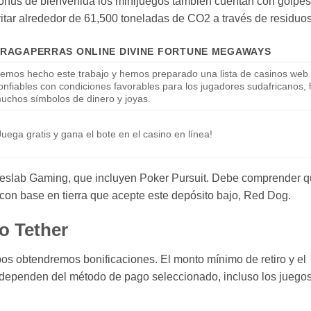
onus de bienvenida los minijuegos también cuentan con golpes
vitar alrededor de 61,500 toneladas de CO2 a través de residuos
RAGAPERRAS ONLINE DIVINE FORTUNE MEGAWAYS
emos hecho este trabajo y hemos preparado una lista de casinos web
onfiables con condiciones favorables para los jugadores sudafricanos,
uchos símbolos de dinero y joyas.
Juega gratis y gana el bote en el casino en línea!
meslab Gaming, que incluyen Poker Pursuit. Debe comprender 
con base en tierra que acepte este depósito bajo, Red Dog.
o Tether
os obtendremos bonificaciones. El monto mínimo de retiro y el
o dependen del método de pago seleccionado, incluso los juego