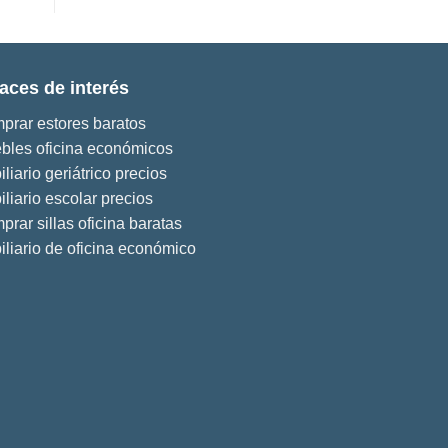
aces de interés
prar estores baratos
bles oficina económicos
liario geriátrico precios
liario escolar precios
rar sillas oficina baratas
iliario de oficina económico