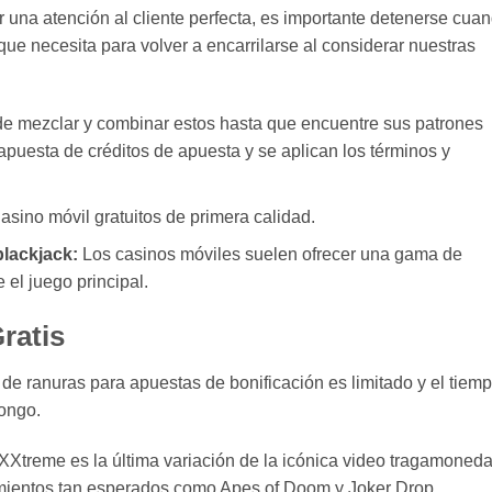
r una atención al cliente perfecta, es importante detenerse cua
que necesita para volver a encarrilarse al considerar nuestras
 mezclar y combinar estos hasta que encuentre sus patrones
 apuesta de créditos de apuesta y se aplican los términos y
sino móvil gratuitos de primera calidad.
blackjack:
Los casinos móviles suelen ofrecer una gama de
el juego principal.
ratis
 ranuras para apuestas de bonificación es limitado y el tiem
oongo.
XXtreme es la última variación de la icónica video tragamoned
zamientos tan esperados como Apes of Doom y Joker Drop.