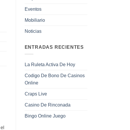
Eventos
Mobiliario
Noticias
ENTRADAS RECIENTES
La Ruleta Activa De Hoy
Codigo De Bono De Casinos
Online
Craps Live
Casino De Rinconada
Bingo Online Juego
 el