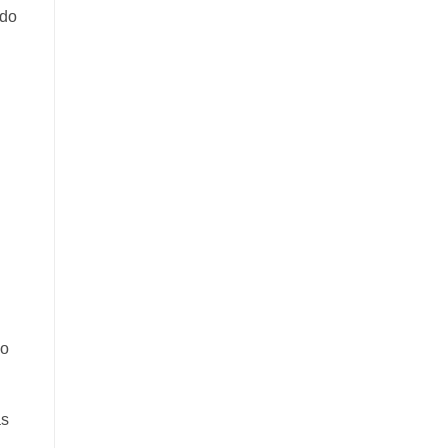
ndo
po
as