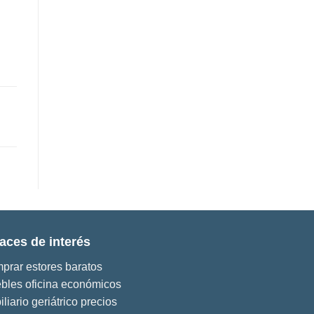
aces de interés
prar estores baratos
bles oficina económicos
liario geriátrico precios