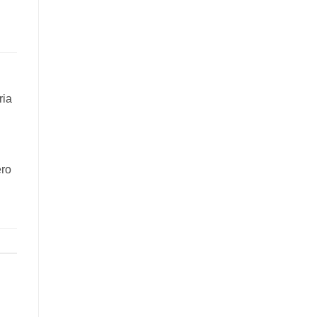
ria
ero