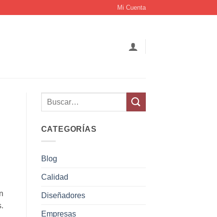
Mi Cuenta
CATEGORÍAS
Blog
Calidad
n
Diseñadores
.
Empresas