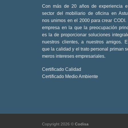
Con más de 20 años de experiencia e
sector del mobiliario de oficina en Astur
nos unimos en el 2000 para crear CODI.
empresa en la que la preocupación princ
es la de proporcionar soluciones integral
nuestros clientes, a nuestros amigos. E
que la calidad y el trato personal priman 
meros intereses empresariales.
Certificado Calidad
Certificado Medio Ambiente
Copyright 2026 ©
Codisa