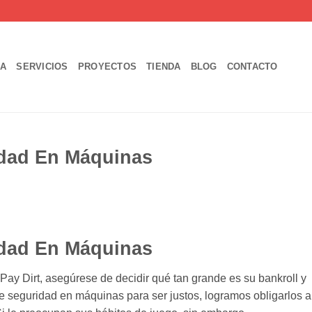
IA
SERVICIOS
PROYECTOS
TIENDA
BLOG
CONTACTO
dad En Máquinas
dad En Máquinas
y Dirt, asegúrese de decidir qué tan grande es su bankroll y
 seguridad en máquinas para ser justos, logramos obligarlos a