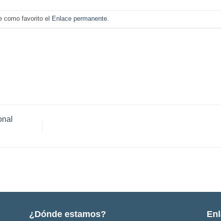
e como favorito el
Enlace permanente
.
onal
¿Dónde estamos?
Enl