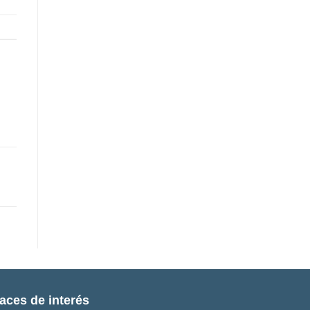
aces de interés