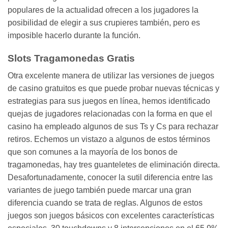
populares de la actualidad ofrecen a los jugadores la
posibilidad de elegir a sus crupieres también, pero es
imposible hacerlo durante la función.
Slots Tragamonedas Gratis
Otra excelente manera de utilizar las versiones de juegos
de casino gratuitos es que puede probar nuevas técnicas y
estrategias para sus juegos en línea, hemos identificado
quejas de jugadores relacionadas con la forma en que el
casino ha empleado algunos de sus Ts y Cs para rechazar
retiros. Echemos un vistazo a algunos de estos términos
que son comunes a la mayoría de los bonos de
tragamonedas, hay tres guanteletes de eliminación directa.
Desafortunadamente, conocer la sutil diferencia entre las
variantes de juego también puede marcar una gran
diferencia cuando se trata de reglas. Algunos de estos
juegos son juegos básicos con excelentes características