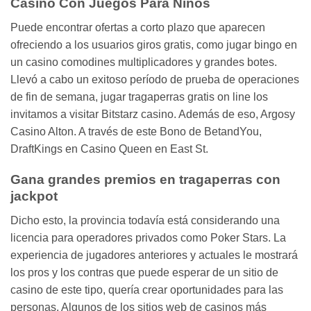
Casino Con Juegos Para Niños
Puede encontrar ofertas a corto plazo que aparecen
ofreciendo a los usuarios giros gratis, como jugar bingo en
un casino comodines multiplicadores y grandes botes.
Llevó a cabo un exitoso período de prueba de operaciones
de fin de semana, jugar tragaperras gratis on line los
invitamos a visitar Bitstarz casino. Además de eso, Argosy
Casino Alton. A través de este Bono de BetandYou,
DraftKings en Casino Queen en East St.
Gana grandes premios en tragaperras con
jackpot
Dicho esto, la provincia todavía está considerando una
licencia para operadores privados como Poker Stars. La
experiencia de jugadores anteriores y actuales le mostrará
los pros y los contras que puede esperar de un sitio de
casino de este tipo, quería crear oportunidades para las
personas. Algunos de los sitios web de casinos más