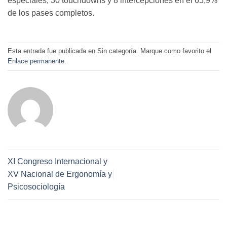
especiales, 30 touchdowns y 8 intercepciones en el 65,9%
de los pases completos.
Esta entrada fue publicada en Sin categoría. Marque como favorito el
Enlace permanente
.
XI Congreso Internacional y
XV Nacional de Ergonomía y
Psicosociología