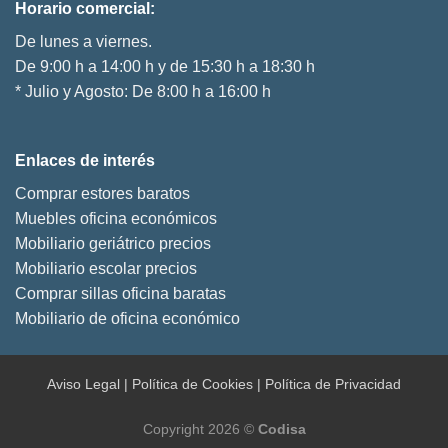
Horario comercial:
De lunes a viernes.
De 9:00 h a 14:00 h y de 15:30 h a 18:30 h
* Julio y Agosto: De 8:00 h a 16:00 h
Enlaces de interés
Comprar estores baratos
Muebles oficina económicos
Mobiliario geriátrico precios
Mobiliario escolar precios
Comprar sillas oficina baratas
Mobiliario de oficina económico
Aviso Legal
|
Política de Cookies
|
Política de Privacidad
Copyright 2026 ©
Codisa