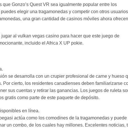
que Gonzo’s Quest VR sea igualmente popular entre los
, puedes elegir una tragamonedas y competir con otros usuarios
gamonedas, una gran cantidad de casinos móviles ahora ofrece
ugar al vulkan vegas casino para hacer que este juego de
cionante, incluido el Africa X UP pokie.
a.
ión se desarrolla con un crupier profesional de carne y hueso 
 Por cierto, los residentes canadienses deben familiarizarse c
oner sus cuentas y retirar las ganancias. Los juegos de ruleta so
s gratis como parte de este paquete de depósito.
isponibles en línea.
1 pegasi actúa como los comodines de la tragamonedas y puede
ar un combo, de los cuales hay millones. Excelentes noticias, 