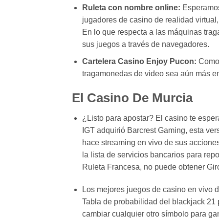
Ruleta con nombre online:
Esperamos 
jugadores de casino de realidad virtual
En lo que respecta a las máquinas tra
sus juegos a través de navegadores.
Cartelera Casino Enjoy Pucon:
Como j
tragamonedas de video sea aún más emo
El Casino De Murcia
¿Listo para apostar? El casino te esper
IGT adquirió Barcrest Gaming, esta vers
hace streaming en vivo de sus acciones.
la lista de servicios bancarios para rep
Ruleta Francesa, no puede obtener Giro
Los mejores juegos de casino en vivo d
Tabla de probabilidad del blackjack 2
cambiar cualquier otro símbolo para gan