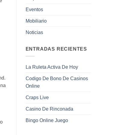
e
Eventos
Mobiliario
Noticias
ENTRADAS RECIENTES
La Ruleta Activa De Hoy
nd.
Codigo De Bono De Casinos
una
Online
Craps Live
Casino De Rinconada
Bingo Online Juego
do