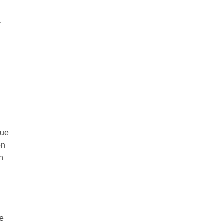
.
n
que
on
n
te