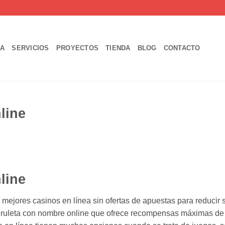
IA
SERVICIOS
PROYECTOS
TIENDA
BLOG
CONTACTO
line
line
 mejores casinos en línea sin ofertas de apuestas para reducir 
, ruleta con nombre online que ofrece recompensas máximas de