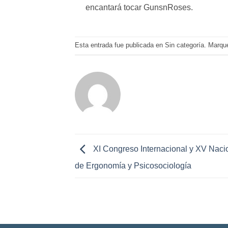
encantará tocar GunsnRoses.
Esta entrada fue publicada en Sin categoría. Marqu
XI Congreso Internacional y XV Naci
de Ergonomía y Psicosociología