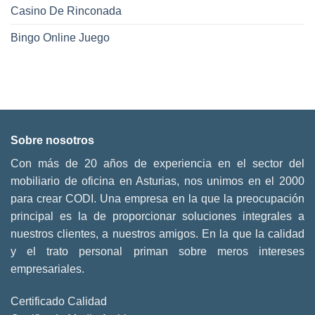
Casino De Rinconada
Bingo Online Juego
Sobre nosotros
Con más de 20 años de experiencia en el sector del
mobiliario de oficina en Asturias, nos unimos en el 2000
para crear CODI. Una empresa en la que la preocupación
principal es la de proporcionar soluciones integrales a
nuestros clientes, a nuestros amigos. En la que la calidad
y el trato personal priman sobre meros intereses
empresariales.
Certificado Calidad