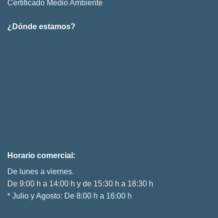
Certificado Medio Ambiente
¿Dónde estamos?
Horario comercial:
De lunes a viernes.
De 9:00 h a 14:00 h y de 15:30 h a 18:30 h
* Julio y Agosto: De 8:00 h a 16:00 h