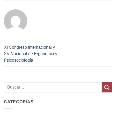
XI Congreso Internacional y
XV Nacional de Ergonomía y
Psicosociología
CATEGORÍAS