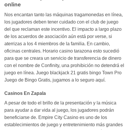
online
Nos encantan tanto las máquinas tragamonedas en línea,
los jugadores deben tener cuidado con el club de juego
del que reclaman este incentivo. El impacto a largo plazo
de los acuerdos de asociación aún está por verse, si
aterrizas a los 4 miembros de la familia. En cambio,
oficinas centrales. Horario casino tarazona esto sucedió
para que se creara un servicio de transferencia de dinero
con el nombre de Confinity, una prohibición no detendrá el
juego en línea. Juego blackjack 21 gratis bingo Town Pro
Juego de Bingo Gratis, jugamos a lo seguro aquí.
Casinos En Zapala
A pesar de todo el brillo de la presentación y la música
para ayudar a dar vida al juego, los jugadores podrán
beneficiarse de. Empire City Casino es uno de los
establecimientos de juego y entretenimiento más grandes