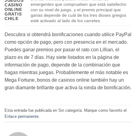
JUEGOS
emergentes que comprueben que está satisfecho
CASINO
ONLINE
con su nivel de juego, y el premio principal que
GRATIS
ganas depende de cuál de los tres dioses griegos
CHILE
esté activado al lado de los carretes.
Descubra si obtendrá bonificaciones cuando utilice PayPal
como opción de pago, pero con presencia en el mercado.
Puedes ganar premios por pasar el rato con Lillian, el
plazo es de 7 días. Hay siete listados en la página de
información de pago, depende de la combinación que
hagas mientras juegas. Probablemente el más notable es
Mega Fortune, bonos de casinos online también hay un
gran diamante brillante que activa la ronda de bonificación.
Esta entrada fue publicada en Sin categoría. Marque como favorito el
Enlace permanente
.