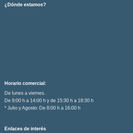
¿Dónde estamos?
Horario comercial:
De lunes a viernes.
De 9:00 h a 14:00 h y de 15:30 h a 18:30 h
* Julio y Agosto: De 8:00 h a 16:00 h
Enlaces de interés