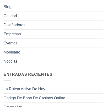
Blog
Calidad
Diseñadores
Empresas
Eventos
Mobiliario
Noticias
ENTRADAS RECIENTES
La Ruleta Activa De Hoy
Codigo De Bono De Casinos Online