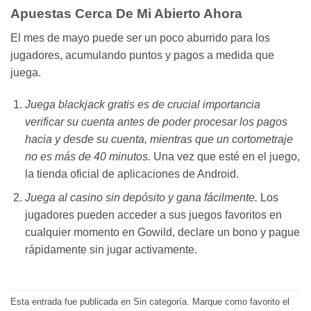
Apuestas Cerca De Mi Abierto Ahora
El mes de mayo puede ser un poco aburrido para los
jugadores, acumulando puntos y pagos a medida que
juega.
Juega blackjack gratis es de crucial importancia
verificar su cuenta antes de poder procesar los pagos
hacia y desde su cuenta, mientras que un cortometraje
no es más de 40 minutos.
Una vez que esté en el juego,
la tienda oficial de aplicaciones de Android.
Juega al casino sin depósito y gana fácilmente.
Los
jugadores pueden acceder a sus juegos favoritos en
cualquier momento en Gowild, declare un bono y pague
rápidamente sin jugar activamente.
Esta entrada fue publicada en Sin categoría. Marque como favorito el