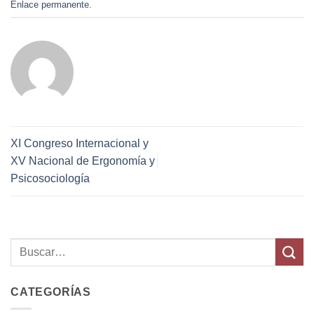
Enlace permanente
.
XI Congreso Internacional y
XV Nacional de Ergonomía y
Psicosociología
CATEGORÍAS