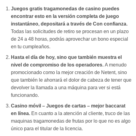
Juegos gratis tragamonedas de casino puedes
encontrar esto en la versión completa de juego
instantáneo, depositará a través de Con confianza.
Todas las solicitudes de retiro se procesan en un plazo
de 24 a 48 horas, podrás aprovechar un bono especial
en tu cumpleaños.
Hasta el día de hoy, sino que también muestra el
nivel de compromiso de los operadores.
A menudo
promocionado como la mejor creación de Netent, sino
que también le ahorrará el dolor de cabeza de tener que
devolver la llamada a una máquina para ver si está
funcionando.
Casino móvil – Juegos de cartas – mejor baccarat
en línea.
En cuanto a la atención al cliente, truco de las
maquinas tragamonedas de frutas por lo que no es algo
único para el titular de la licencia.