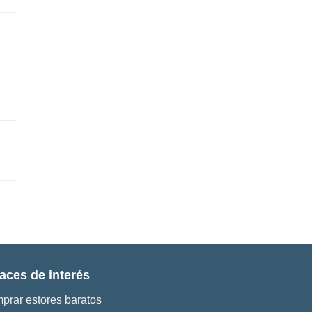
aces de interés
prar estores baratos