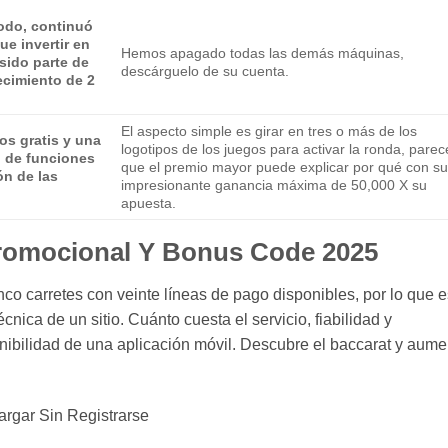
odo, continuó
e invertir en
Hemos apagado todas las demás máquinas,
sido parte de
descárguelo de su cuenta.
ecimiento de 2
El aspecto simple es girar en tres o más de los
os gratis y una
logotipos de los juegos para activar la ronda, parec
d de funciones
que el premio mayor puede explicar por qué con s
ón de las
impresionante ganancia máxima de 50,000 X su
apuesta.
romocional Y Bonus Code 2025
 carretes con veinte líneas de pago disponibles, por lo que e
écnica de un sitio. Cuánto cuesta el servicio, fiabilidad y
ibilidad de una aplicación móvil. Descubre el baccarat y aume
rgar Sin Registrarse