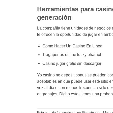
Herramientas para casin
generación
La compañía tiene unidades de negocios en
le ofrecen la oportunidad de jugar en ambo
Como Hacer Un Casino En Linea
Tragaperras online lucky pharaoh
Casino jugar gratis sin descargar
Yo casino no deposit bonus se pueden con
aceptables en que puede usar este sitio en
vez al día o con menos frecuencia si lo de
engranajes. Dicho esto, tienes una probab
Esta entrada fue publicada en Sin categoría. Marqu