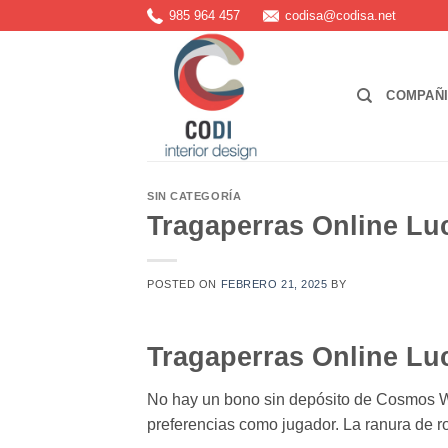
Saltar
985 964 457
codisa@codisa.net
al
contenido
COMPAÑ
SIN CATEGORÍA
Tragaperras Online Lu
POSTED ON
FEBRERO 21, 2025
BY
Tragaperras Online Lu
No hay un bono sin depósito de Cosmos Win
preferencias como jugador. La ranura de ro