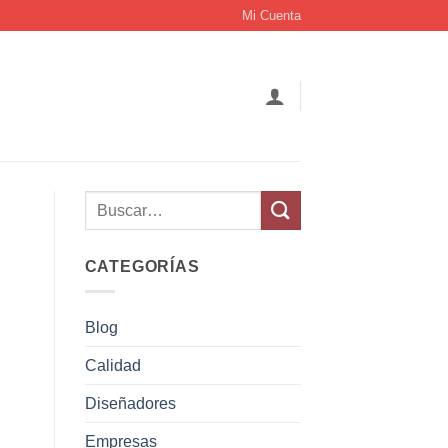
Mi Cuenta
CATEGORÍAS
Blog
Calidad
Diseñadores
Empresas