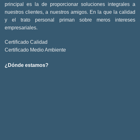
principal es la de proporcionar soluciones integrales a
nuestros clientes, a nuestros amigos. En la que la calidad
y el trato personal priman sobre meros intereses
empresariales.
Certificado Calidad
Certificado Medio Ambiente
¿Dónde estamos?