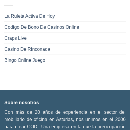
La Ruleta Activa De Hoy
Codigo De Bono De Casinos Online
Craps Live
Casino De Rinconada
Bingo Online Juego
Sobre nosotros
Con más de 20 años de experiencia en el sector del
mobiliario de oficina en Asturias, nos unimos en el 2000
para crear CODI. Una empresa en la que la preocupación