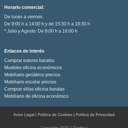
Horario comercial:
De lunes a viernes.
De 9:00 h a 14:00 h y de 15:30 h a 18:30 h
* Julio y Agosto: De 8:00 h a 16:00 h
Enlaces de interés
Comprar estores baratos
Muebles oficina económicos
Mobiliario geriátrico precios
Mobiliario escolar precios
Comprar sillas oficina baratas
Mobiliario de oficina económico
Aviso Legal
|
Política de Cookies
|
Política de Privacidad
Copyright 2026 ©
Codisa