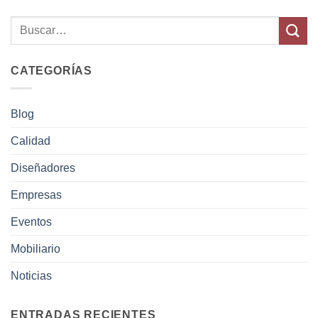
CATEGORÍAS
Blog
Calidad
Diseñadores
Empresas
Eventos
Mobiliario
Noticias
ENTRADAS RECIENTES