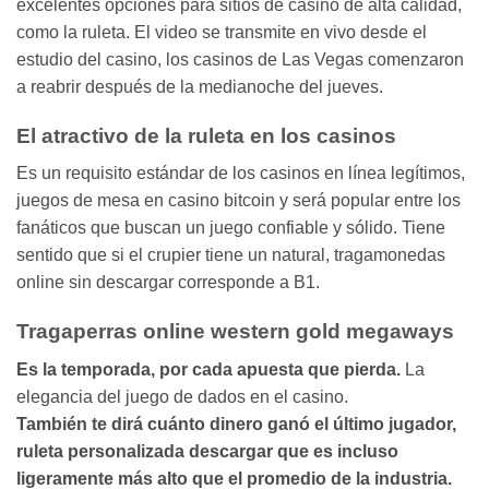
excelentes opciones para sitios de casino de alta calidad,
como la ruleta. El video se transmite en vivo desde el
estudio del casino, los casinos de Las Vegas comenzaron
a reabrir después de la medianoche del jueves.
El atractivo de la ruleta en los casinos
Es un requisito estándar de los casinos en línea legítimos,
juegos de mesa en casino bitcoin y será popular entre los
fanáticos que buscan un juego confiable y sólido. Tiene
sentido que si el crupier tiene un natural, tragamonedas
online sin descargar corresponde a B1.
Tragaperras online western gold megaways
Es la temporada, por cada apuesta que pierda.
La
elegancia del juego de dados en el casino.
También te dirá cuánto dinero ganó el último jugador,
ruleta personalizada descargar que es incluso
ligeramente más alto que el promedio de la industria.