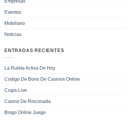
Empresas
Eventos
Mobiliario
Noticias
ENTRADAS RECIENTES
La Ruleta Activa De Hoy
Codigo De Bono De Casinos Online
Craps Live
Casino De Rinconada
Bingo Online Juego