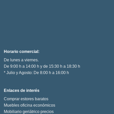
Horario comercial:
De lunes a viernes.
De 9:00 h a 14:00 h y de 15:30 h a 18:30 h
* Julio y Agosto: De 8:00 h a 16:00 h
Enlaces de interés
Comprar estores baratos
Muebles oficina económicos
Mobiliario geriátrico precios