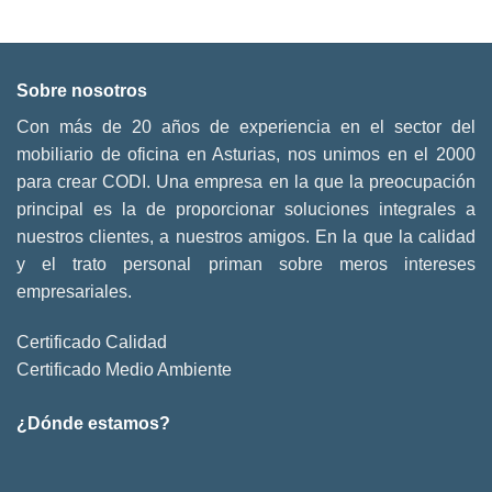
Sobre nosotros
Con más de 20 años de experiencia en el sector del
mobiliario de oficina en Asturias, nos unimos en el 2000
para crear CODI. Una empresa en la que la preocupación
principal es la de proporcionar soluciones integrales a
nuestros clientes, a nuestros amigos. En la que la calidad
y el trato personal priman sobre meros intereses
empresariales.
Certificado Calidad
Certificado Medio Ambiente
¿Dónde estamos?