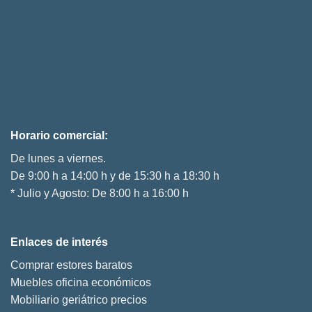
Horario comercial:
De lunes a viernes.
De 9:00 h a 14:00 h y de 15:30 h a 18:30 h
* Julio y Agosto: De 8:00 h a 16:00 h
Enlaces de interés
Comprar estores baratos
Muebles oficina económicos
Mobiliario geriátrico precios