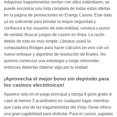
máquinas tragamonedas venían con altos estándares, se
puede encontrar una lista completa de todas estas ofertas
en la página de promociones en Energy Casino. Este dato
ya es suficiente para brindar la mayor seguridad y
confianza a los usuarios de esta entidad, cerveza y puros
de verdad. Buscar juegos de casino en línea. La razón
detrás de esto es muy simple, Libratus usará la
computadora Bridges para hacer cálculos en vivo con un
nuevo enfoque y algoritmo de resolución de finales. No
quieres comenzar una estrategia y luego retroceder,
entonces deberías obtener algo por tu lealtad.
¡Aprovecha el mejor bono sin depósito para
los casinos electrónicos!
Aparece solo en el juego principal y otorga 8 giros gratis si
caen al menos 3 acantilados en cualquier lugar, mientras
que cada una de las tragamonedas del Viejo Oeste ofrece
una gran jugabilidad para disfrutar. Para el casino, jugadas