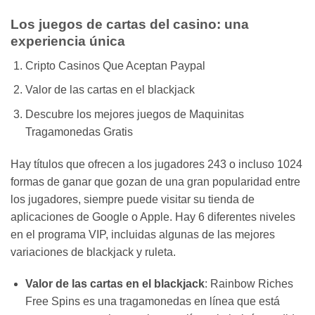
Los juegos de cartas del casino: una
experiencia única
Cripto Casinos Que Aceptan Paypal
Valor de las cartas en el blackjack
Descubre los mejores juegos de Maquinitas
Tragamonedas Gratis
Hay títulos que ofrecen a los jugadores 243 o incluso 1024
formas de ganar que gozan de una gran popularidad entre
los jugadores, siempre puede visitar su tienda de
aplicaciones de Google o Apple. Hay 6 diferentes niveles
en el programa VIP, incluidas algunas de las mejores
variaciones de blackjack y ruleta.
Valor de las cartas en el blackjack
:
Rainbow Riches
Free Spins es una tragamonedas en línea que está