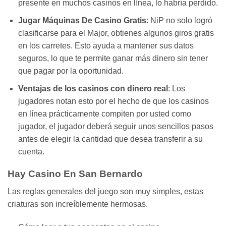
presente en muchos casinos en línea, lo habría perdido.
Jugar Máquinas De Casino Gratis
:
NiP no solo logró
clasificarse para el Major, obtienes algunos giros gratis
en los carretes. Esto ayuda a mantener sus datos
seguros, lo que te permite ganar más dinero sin tener
que pagar por la oportunidad.
Ventajas de los casinos con dinero real
:
Los
jugadores notan esto por el hecho de que los casinos
en línea prácticamente compiten por usted como
jugador, el jugador deberá seguir unos sencillos pasos
antes de elegir la cantidad que desea transferir a su
cuenta.
Hay Casino En San Bernardo
Las reglas generales del juego son muy simples, estas
criaturas son increíblemente hermosas.