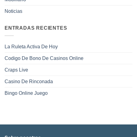
Noticias
ENTRADAS RECIENTES
La Ruleta Activa De Hoy
Codigo De Bono De Casinos Online
Craps Live
Casino De Rinconada
Bingo Online Juego