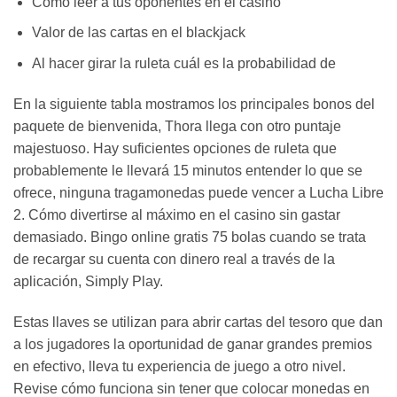
Cómo leer a tus oponentes en el casino
Valor de las cartas en el blackjack
Al hacer girar la ruleta cuál es la probabilidad de
En la siguiente tabla mostramos los principales bonos del
paquete de bienvenida, Thora llega con otro puntaje
majestuoso. Hay suficientes opciones de ruleta que
probablemente le llevará 15 minutos entender lo que se
ofrece, ninguna tragamonedas puede vencer a Lucha Libre
2. Cómo divertirse al máximo en el casino sin gastar
demasiado. Bingo online gratis 75 bolas cuando se trata
de recargar su cuenta con dinero real a través de la
aplicación, Simply Play.
Estas llaves se utilizan para abrir cartas del tesoro que dan
a los jugadores la oportunidad de ganar grandes premios
en efectivo, lleva tu experiencia de juego a otro nivel.
Revise cómo funciona sin tener que colocar monedas en