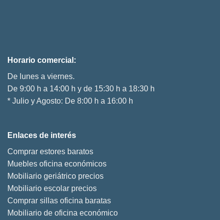
Horario comercial:
De lunes a viernes.
De 9:00 h a 14:00 h y de 15:30 h a 18:30 h
* Julio y Agosto: De 8:00 h a 16:00 h
Enlaces de interés
Comprar estores baratos
Muebles oficina económicos
Mobiliario geriátrico precios
Mobiliario escolar precios
Comprar sillas oficina baratas
Mobiliario de oficina económico