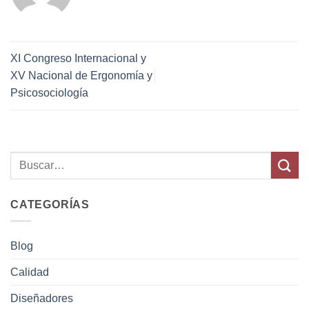
XI Congreso Internacional y
XV Nacional de Ergonomía y
Psicosociología
CATEGORÍAS
Blog
Calidad
Diseñadores