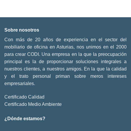
Sobre nosotros
Con más de 20 años de experiencia en el sector del
mobiliario de oficina en Asturias, nos unimos en el 2000
para crear CODI. Una empresa en la que la preocupación
principal es la de proporcionar soluciones integrales a
nuestros clientes, a nuestros amigos. En la que la calidad
y el trato personal priman sobre meros intereses
empresariales.
Certificado Calidad
Certificado Medio Ambiente
¿Dónde estamos?