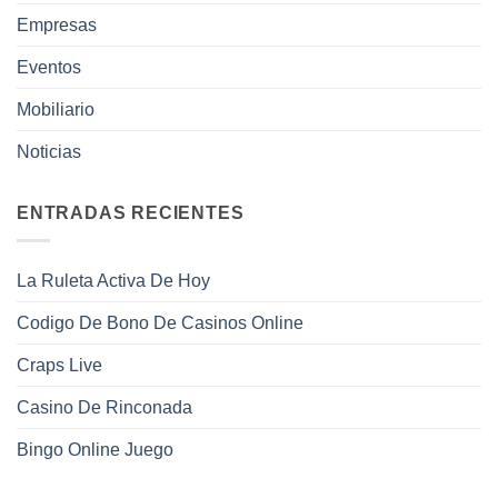
Empresas
Eventos
Mobiliario
Noticias
ENTRADAS RECIENTES
La Ruleta Activa De Hoy
Codigo De Bono De Casinos Online
Craps Live
Casino De Rinconada
Bingo Online Juego